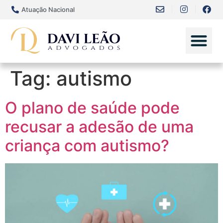
Atuação Nacional
Tag:
autismo
O plano de saúde pode
recusar a adesão de uma
criança com autismo?